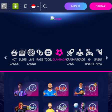
MASUK
DAFTAR
HOT
SLOTS
LIVE
RACE
TOGEL
OLAHRAGA
CRASH
ARCADE
E-
SABUNG
PROM
GAMES
CASINO
GAME
SPORTS
AYAM
i
i
i
i
i
i