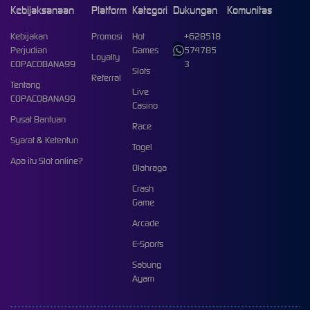
Kebijaksanaan
Platform
Kategori
Dukungan
Komunitas
Kebijakan
Promosi
Hot
+628518
Perjudian
Games
574785
Loyalty
COPACOBANA99
3
Slots
Referral
Tentang
Live
COPACOBANA99
Casino
Pusat Bantuan
Race
Syarat & Ketentun
Togel
Apa itu Slot online?
Olahraga
Crash
Game
Arcade
E-Sports
Sabung
Ayam