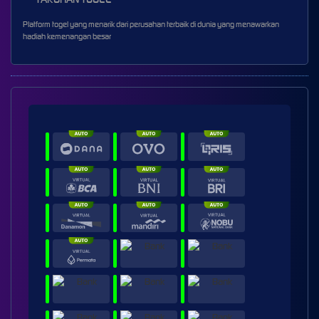
Platform togel yang menarik dari perusahan terbaik di dunia yang menawarkan
hadiah kemenangan besar