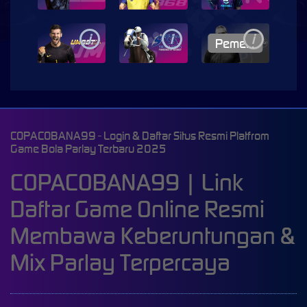
i
i
i
COPACOBANA99 - Login & Daftar Situs Resmi Platfrom
Game Bola Parlay Terbaru 2025
COPACOBANA99 | Link
Daftar Game Online Resmi
Membawa Keberuntungan &
Mix Parlay Terpercaya